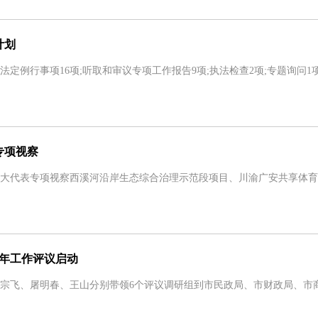
计划
例行事项16项;听取和审议专项工作报告9项;执法检查2项;专题询问1项;
专项视察
大代表专项视察西溪河沿岸生态综合治理示范段项目、川渝广安共享体育
4年工作评议启动
飞、屠明春、王山分别带领6个评议调研组到市民政局、市财政局、市