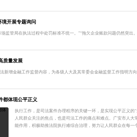
环境开展专题询问
局在执法过程中处罚标准不统一。”“拖欠企业账款问题仍然突出。”&hellip;
高质量发展
增金融工作监督内容，为各级人大及其常委会金融监督工作指明方向。.
件都体现公平正义
执行工作，是司法案件办理程序的关键一环，是实现公平正义的“
人民群众关注的焦点，也是司法工作的痛点和难点。广安市人大
能作用，积极助推法院执行难综合治理，努力让人民群众在每一个司