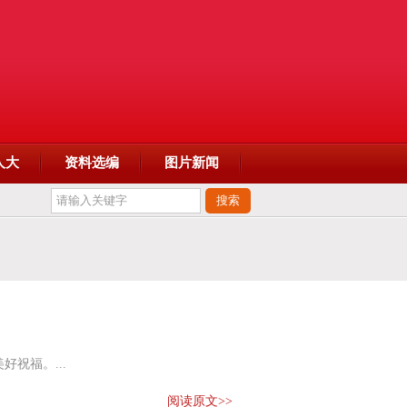
人大
资料选编
图片新闻
祝福。...
阅读原文>>